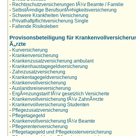
-
Rechtsschutzversicherungen fÃ¼r Beamte / Familie
-
SelbstÃ¤ndige BerufsunfÃ¤higkeitsversicherung
-
Schwere Krankheiten Versicherung
-
Privathaftpflichtversicherung Single
-
Fallende Risikoleben
Provisonsbeteiligung für Krankenvollversicheru
Ã„rzte
-
Kurversicherung
-
Krankenversicherung
-
Krankenzusatzversicherung ambulant
-
Krankenhaustagegeldversicherung
-
Zahnzusatzversicherung
-
Krankentagegeldversicherung
-
Krankenvollversicherung
-
Auslandsreiseversicherung
-
ErgÃ¤nzungstarif fÃ¼r gesetzlich Versicherte
-
Krankenvollversicherung fÃ¼r ZahnÃ¤rzte
-
Krankenvollversicherung Studenten
-
Pflegezusatzversicherung
-
Pflegetagegeld
-
Krankenvollversicherung fÃ¼r Beamte
-
Pflegerentenversicherung
-
Pflegetagegeld und Pflegekostenversicherung