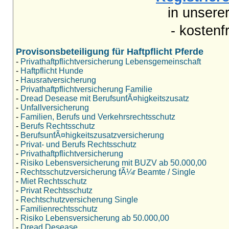
in unsere
- kostenf
Provisonsbeteiligung für Haftpflicht Pferde
-
Privathaftpflichtversicherung Lebensgemeinschaft
-
Haftpflicht Hunde
-
Hausratversicherung
-
Privathaftpflichtversicherung Familie
-
Dread Desease mit BerufsunfÃ¤higkeitszusatz
-
Unfallversicherung
-
Familien, Berufs und Verkehrsrechtsschutz
-
Berufs Rechtsschutz
-
BerufsunfÃ¤higkeitszusatzversicherung
-
Privat- und Berufs Rechtsschutz
-
Privathaftpflichtversicherung
-
Risiko Lebensversicherung mit BUZV ab 50.000,00
-
Rechtsschutzversicherung fÃ¼r Beamte / Single
-
Miet Rechtsschutz
-
Privat Rechtsschutz
-
Rechtschutzversicherung Single
-
Familienrechtsschutz
-
Risiko Lebensversicherung ab 50.000,00
-
Dread Desease