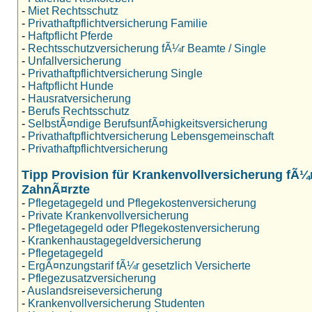
-
Miet Rechtsschutz
-
Privathaftpflichtversicherung Familie
-
Haftpflicht Pferde
-
Rechtsschutzversicherung fÃ¼r Beamte / Single
-
Unfallversicherung
-
Privathaftpflichtversicherung Single
-
Haftpflicht Hunde
-
Hausratversicherung
-
Berufs Rechtsschutz
-
SelbstÃ¤ndige BerufsunfÃ¤higkeitsversicherung
-
Privathaftpflichtversicherung Lebensgemeinschaft
-
Privathaftpflichtversicherung
Tipp Provision für Krankenvollversicherung fÃ¼
ZahnÃ¤rzte
-
Pflegetagegeld und Pflegekostenversicherung
-
Private Krankenvollversicherung
-
Pflegetagegeld oder Pflegekostenversicherung
-
Krankenhaustagegeldversicherung
-
Pflegetagegeld
-
ErgÃ¤nzungstarif fÃ¼r gesetzlich Versicherte
-
Pflegezusatzversicherung
-
Auslandsreiseversicherung
-
Krankenvollversicherung Studenten