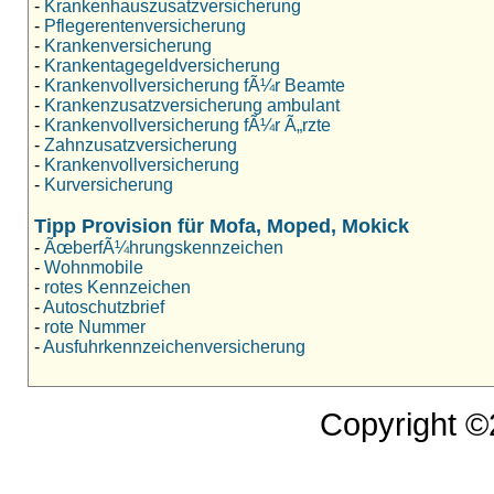
-
Krankenhauszusatzversicherung
-
Pflegerentenversicherung
-
Krankenversicherung
-
Krankentagegeldversicherung
-
Krankenvollversicherung fÃ¼r Beamte
-
Krankenzusatzversicherung ambulant
-
Krankenvollversicherung fÃ¼r Ã„rzte
-
Zahnzusatzversicherung
-
Krankenvollversicherung
-
Kurversicherung
Tipp Provision für Mofa, Moped, Mokick
-
ÃœberfÃ¼hrungskennzeichen
-
Wohnmobile
-
rotes Kennzeichen
-
Autoschutzbrief
-
rote Nummer
-
Ausfuhrkennzeichenversicherung
Copyright 