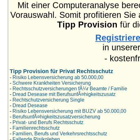
Mit einer Computeranalyse berec
Vorauswahl. Somit profitieren Sie
Tipp Provision
für d
Registriere
in unsere
- kostenf
Tipp Provision für Privat Rechtsschutz
-
Risiko Lebensversicherung ab 50.000,00
-
Schwere Krankheiten Versicherung
-
Rechtsschutzversicherungen fÃ¼r Beamte / Familie
-
Dread Desease mit BerufsunfÃ¤higkeitszusatz
-
Rechtschutzversicherung Single
-
Dread Desease
-
Risiko Lebensversicherung mit BUZV ab 50.000,00
-
BerufsunfÃ¤higkeitszusatzversicherung
-
Privat- und Berufs Rechtsschutz
-
Familienrechtsschutz
-
Familien, Berufs und Verkehrsrechtsschutz
-
Fallende Risikoleben