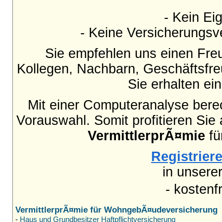
- Kein Eig
- Keine Versicherungsve
Sie empfehlen uns einen Fre
Kollegen, Nachbarn, Geschäftsfr
Sie erhalten e
Mit einer Computeranalyse berec
Vorauswahl. Somit profitieren Sie
VermittlerprÃ¤mie
fü
Registriere
in unsere
- kostenf
VermittlerprÃ¤mie für WohngebÃ¤udeversicherung
-
Haus und Grundbesitzer Haftpflichtversicherung