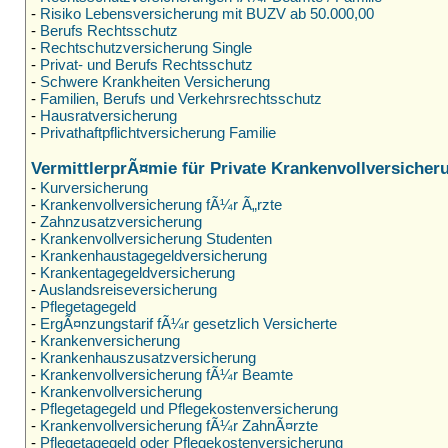
-
Risiko Lebensversicherung mit BUZV ab 50.000,00
-
Berufs Rechtsschutz
-
Rechtschutzversicherung Single
-
Privat- und Berufs Rechtsschutz
-
Schwere Krankheiten Versicherung
-
Familien, Berufs und Verkehrsrechtsschutz
-
Hausratversicherung
-
Privathaftpflichtversicherung Familie
VermittlerprÃ¤mie für Private Krankenvollversicher
-
Kurversicherung
-
Krankenvollversicherung fÃ¼r Ã„rzte
-
Zahnzusatzversicherung
-
Krankenvollversicherung Studenten
-
Krankenhaustagegeldversicherung
-
Krankentagegeldversicherung
-
Auslandsreiseversicherung
-
Pflegetagegeld
-
ErgÃ¤nzungstarif fÃ¼r gesetzlich Versicherte
-
Krankenversicherung
-
Krankenhauszusatzversicherung
-
Krankenvollversicherung fÃ¼r Beamte
-
Krankenvollversicherung
-
Pflegetagegeld und Pflegekostenversicherung
-
Krankenvollversicherung fÃ¼r ZahnÃ¤rzte
-
Pflegetagegeld oder Pflegekostenversicherung