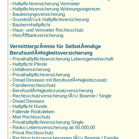
-
Haftpflichtversicherung Vermieter
-
Haftpflichtversicherung Wohnungseigentum
-
Bauleistungsversicherung
-
GrundstÃ¼ck Haftpflichtversicherung
-
Bauherrnhaftpflicht
-
Haus- und Vermieter Rechtsschutz
-
HeizÃ¶ltankversicherung
VermittlerprÃ¤mie für SelbstÃ¤ndige
BerufsunfÃ¤higkeitsversicherung
-
Privathaftpflichtversicherung Lebensgemeinschaft
-
Haftpflicht Pferde
-
Unfallversicherung
-
Privathaftpflichtversicherung
-
Dread Desease mit BerufsunfÃ¤higkeitszusatz
-
Familienrechtsschutz
-
BerufsunfÃ¤higkeitszusatzversicherung
-
Rechtsschutzversicherung fÃ¼r Beamte / Single
-
Dread Desease
-
Haftpflicht Hunde
-
Fallende Risikoleben
-
Miet Rechtsschutz
-
Privathaftpflichtversicherung Single
-
Risiko Lebensversicherung ab 50.000,00
-
Privat Rechtsschutz
-
Rechtsschutzversicherungen fÃ¼r Beamte / Familie