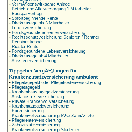
-
VermÃ¶genswirksame Anlage
-
Betriebliche Alterversorgung 1 Mitarbeiter
-
Bausparvertrag
-
Sofortbeginnende Rente
-
Direktzusage bis 3 Mitarbeiter
-
Lebensversicherung
-
Fondsgebundene Rentenversicherung
-
Rechtsschutzvesicherung Senioren / Rentner
-
Pensionskasse
-
Riester Rente
-
Fondsgebundene Lebensversicherung
-
Direktzusage ab 4 Mitarbeiter
-
Aussteuerversicherung
Tippgeber VergÃ¼tungen für
Krankenzusatzversicherung ambulant
-
Pflegetagegeld oder Pflegekostenversicherung
-
Pflegetagegeld
-
Krankenhaustagegeldversicherung
-
Auslandsreiseversicherung
-
Private Krankenvollversicherung
-
Krankentagegeldversicherung
-
Kurversicherung
-
Krankenvollversicherung fÃ¼r ZahnÃ¤rzte
-
Pflegerentenversicherung
-
Zahnzusatzversicherung
-
Krankenvollversicherung Studenten