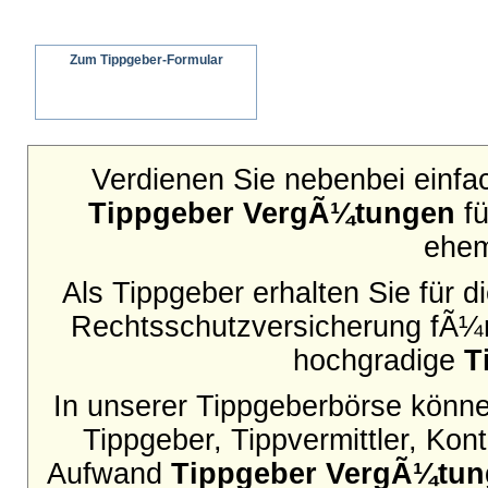
Zum Tippgeber-Formular
Wir senden ein schriftliches Angebot an
Ihren Interessenten
Verdienen Sie nebenbei einfac
Tippgeber VergÃ¼tungen
fü
ehem
Als Tippgeber erhalten Sie für 
Rechtsschutzversicherung fÃ¼r
hochgradige
T
In unserer Tippgeberbörse können
Tippgeber, Tippvermittler, Ko
Aufwand
Tippgeber VergÃ¼tu