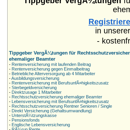
Tippgeber VergÃ¼tungen
fü
ehem
Registriere
in unsere
- kostenf
Tippgeber VergÃ¼tungen für Rechtsschutzversiche
ehemaliger Beamter
-
Rentenversicherung mit laufenden Beitrag
-
Rentenversicherung gegen Einmalbeitrag
-
Betriebliche Alterversorgung ab 4 Mitarbeiter
-
Ausbildungsversicherung
-
Rentenversicherung mit BerufsunfÃ¤higkeitszusatz
-
Sterbegeldversicherung
-
Direktzusage 1 Mitarbeiter
-
Rechtsschutzversicherung ehemaliger Beamter
-
Lebensversicherung mit BerufsunfÃ¤higkeitszusatz
-
Rechtsschutzversicherung Rentner Senioren / Single
-
Direkt Versicherung (Gehaltsumwandlung)
-
UnterstÃ¼tzungskasse
-
Pensionsfonds
-
Englische Lebensversicherung
-
RÃ¼rup Rente