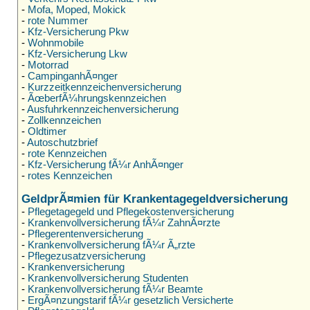
-
Mofa, Moped, Mokick
-
rote Nummer
-
Kfz-Versicherung Pkw
-
Wohnmobile
-
Kfz-Versicherung Lkw
-
Motorrad
-
CampinganhÃ¤nger
-
Kurzzeitkennzeichenversicherung
-
ÃœberfÃ¼hrungskennzeichen
-
Ausfuhrkennzeichenversicherung
-
Zollkennzeichen
-
Oldtimer
-
Autoschutzbrief
-
rote Kennzeichen
-
Kfz-Versicherung fÃ¼r AnhÃ¤nger
-
rotes Kennzeichen
GeldprÃ¤mien für Krankentagegeldversicherung
-
Pflegetagegeld und Pflegekostenversicherung
-
Krankenvollversicherung fÃ¼r ZahnÃ¤rzte
-
Pflegerentenversicherung
-
Krankenvollversicherung fÃ¼r Ã„rzte
-
Pflegezusatzversicherung
-
Krankenversicherung
-
Krankenvollversicherung Studenten
-
Krankenvollversicherung fÃ¼r Beamte
-
ErgÃ¤nzungstarif fÃ¼r gesetzlich Versicherte