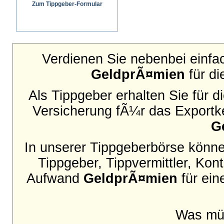
Zum Tippgeber-Formular
Wir senden ein schriftliches Angebot an
Ihren Interessenten
Verdienen Sie nebenbei einfac
GeldprÃ¤mien
für di
Als Tippgeber erhalten Sie für 
Versicherung fÃ¼r das Exportke
G
In unserer Tippgeberbörse können
Tippgeber, Tippvermittler, Ko
Aufwand
GeldprÃ¤mien
für ein
Was mü