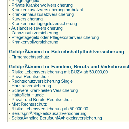
-
Pflegetagegeld
-
Private Krankenvollversicherung
-
Krankenzusatzversicherung ambulant
-
Krankenhauszusatzversicherung
-
Kurversicherung
-
Krankenhaustagegeldversicherung
-
Auslandsreiseversicherung
-
Zahnzusatzversicherung
-
Pflegetagegeld oder Pflegekostenversicherung
-
Krankenvollversicherung
GeldprÃ¤mien für Betriebshaftpflichtversicherung
-
Firmenrechtsschutz
GeldprÃ¤mien für Familien, Berufs und Verkehrsrec
-
Risiko Lebensversicherung mit BUZV ab 50.000,00
-
Privat Rechtsschutz
-
Rechtschutzversicherung Single
-
Hausratversicherung
-
Schwere Krankheiten Versicherung
-
Haftpflicht Hunde
-
Privat- und Berufs Rechtsschutz
-
Miet Rechtsschutz
-
Risiko Lebensversicherung ab 50.000,00
-
BerufsunfÃ¤higkeitszusatzversicherung
-
SelbstÃ¤ndige BerufsunfÃ¤higkeitsversicherung