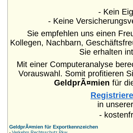
- Kein Eig
- Keine Versicherungsve
Sie empfehlen uns einen Fre
Kollegen, Nachbarn, Geschäftsfr
Sie erhalten i
Mit einer Computeranalyse berec
Vorauswahl. Somit profitieren S
GeldprÃ¤mien
für di
Registriere
in unsere
- kostenf
GeldprÃ¤mien für Exportkennzeichen
-
Verkehrs Rechtsschutz Pkw