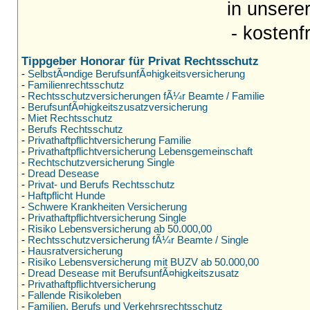
in unsere
- kostenf
Tippgeber Honorar für Privat Rechtsschutz
-
SelbstÃ¤ndige BerufsunfÃ¤higkeitsversicherung
-
Familienrechtsschutz
-
Rechtsschutzversicherungen fÃ¼r Beamte / Familie
-
BerufsunfÃ¤higkeitszusatzversicherung
-
Miet Rechtsschutz
-
Berufs Rechtsschutz
-
Privathaftpflichtversicherung Familie
-
Privathaftpflichtversicherung Lebensgemeinschaft
-
Rechtschutzversicherung Single
-
Dread Desease
-
Privat- und Berufs Rechtsschutz
-
Haftpflicht Hunde
-
Schwere Krankheiten Versicherung
-
Privathaftpflichtversicherung Single
-
Risiko Lebensversicherung ab 50.000,00
-
Rechtsschutzversicherung fÃ¼r Beamte / Single
-
Hausratversicherung
-
Risiko Lebensversicherung mit BUZV ab 50.000,00
-
Dread Desease mit BerufsunfÃ¤higkeitszusatz
-
Privathaftpflichtversicherung
-
Fallende Risikoleben
-
Familien, Berufs und Verkehrsrechtsschutz