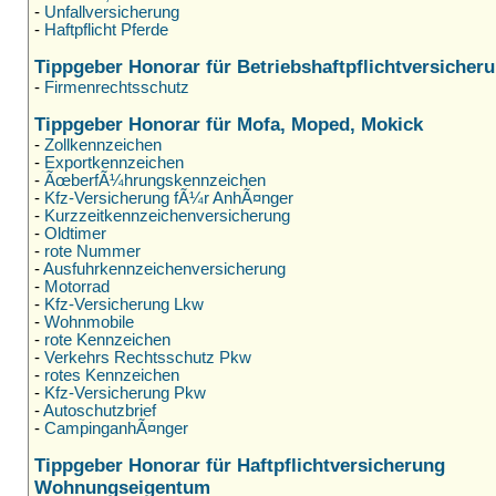
-
Unfallversicherung
-
Haftpflicht Pferde
Tippgeber Honorar für Betriebshaftpflichtversicher
-
Firmenrechtsschutz
Tippgeber Honorar für Mofa, Moped, Mokick
-
Zollkennzeichen
-
Exportkennzeichen
-
ÃœberfÃ¼hrungskennzeichen
-
Kfz-Versicherung fÃ¼r AnhÃ¤nger
-
Kurzzeitkennzeichenversicherung
-
Oldtimer
-
rote Nummer
-
Ausfuhrkennzeichenversicherung
-
Motorrad
-
Kfz-Versicherung Lkw
-
Wohnmobile
-
rote Kennzeichen
-
Verkehrs Rechtsschutz Pkw
-
rotes Kennzeichen
-
Kfz-Versicherung Pkw
-
Autoschutzbrief
-
CampinganhÃ¤nger
Tippgeber Honorar für Haftpflichtversicherung
Wohnungseigentum