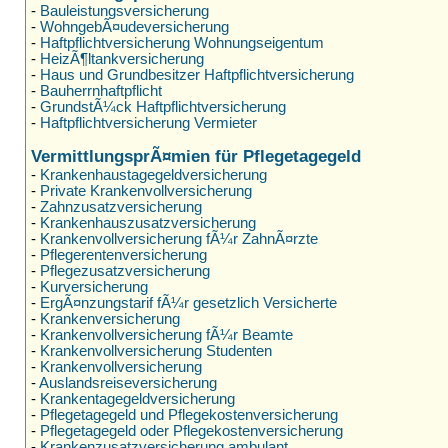
-
Bauleistungsversicherung
-
WohngebÃ¤udeversicherung
-
Haftpflichtversicherung Wohnungseigentum
-
HeizÃ¶ltankversicherung
-
Haus und Grundbesitzer Haftpflichtversicherung
-
Bauherrnhaftpflicht
-
GrundstÃ¼ck Haftpflichtversicherung
-
Haftpflichtversicherung Vermieter
VermittlungsprÃ¤mien für Pflegetagegeld
-
Krankenhaustagegeldversicherung
-
Private Krankenvollversicherung
-
Zahnzusatzversicherung
-
Krankenhauszusatzversicherung
-
Krankenvollversicherung fÃ¼r ZahnÃ¤rzte
-
Pflegerentenversicherung
-
Pflegezusatzversicherung
-
Kurversicherung
-
ErgÃ¤nzungstarif fÃ¼r gesetzlich Versicherte
-
Krankenversicherung
-
Krankenvollversicherung fÃ¼r Beamte
-
Krankenvollversicherung Studenten
-
Krankenvollversicherung
-
Auslandsreiseversicherung
-
Krankentagegeldversicherung
-
Pflegetagegeld und Pflegekostenversicherung
-
Pflegetagegeld oder Pflegekostenversicherung
-
Krankenzusatzversicherung ambulant