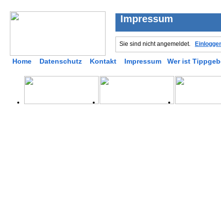
Impressum
Sie sind nicht angemeldet.
Einlogge
Home
Datenschutz
Kontakt
Impressum
Wer ist Tippgeb
Kleiner Aufwand und 
kleinen Tipp bis zu E
Leicht Geld verdient -
wert.