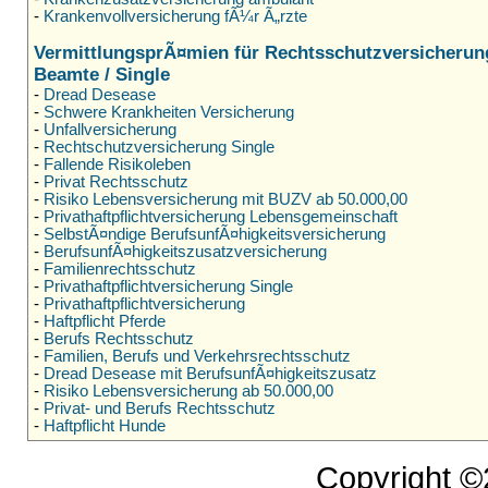
-
Krankenvollversicherung fÃ¼r Ã„rzte
VermittlungsprÃ¤mien für Rechtsschutzversicherun
Beamte / Single
-
Dread Desease
-
Schwere Krankheiten Versicherung
-
Unfallversicherung
-
Rechtschutzversicherung Single
-
Fallende Risikoleben
-
Privat Rechtsschutz
-
Risiko Lebensversicherung mit BUZV ab 50.000,00
-
Privathaftpflichtversicherung Lebensgemeinschaft
-
SelbstÃ¤ndige BerufsunfÃ¤higkeitsversicherung
-
BerufsunfÃ¤higkeitszusatzversicherung
-
Familienrechtsschutz
-
Privathaftpflichtversicherung Single
-
Privathaftpflichtversicherung
-
Haftpflicht Pferde
-
Berufs Rechtsschutz
-
Familien, Berufs und Verkehrsrechtsschutz
-
Dread Desease mit BerufsunfÃ¤higkeitszusatz
-
Risiko Lebensversicherung ab 50.000,00
-
Privat- und Berufs Rechtsschutz
-
Haftpflicht Hunde
Copyright 