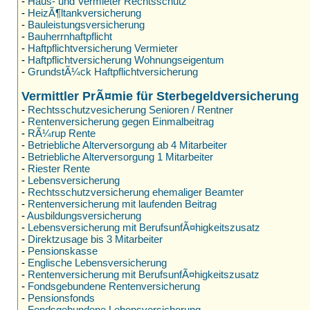
-
Haus- und Vermieter Rechtsschutz
-
HeizÃ¶ltankversicherung
-
Bauleistungsversicherung
-
Bauherrnhaftpflicht
-
Haftpflichtversicherung Vermieter
-
Haftpflichtversicherung Wohnungseigentum
-
GrundstÃ¼ck Haftpflichtversicherung
Vermittler PrÃ¤mie für Sterbegeldversicherung
-
Rechtsschutzvesicherung Senioren / Rentner
-
Rentenversicherung gegen Einmalbeitrag
-
RÃ¼rup Rente
-
Betriebliche Alterversorgung ab 4 Mitarbeiter
-
Betriebliche Alterversorgung 1 Mitarbeiter
-
Riester Rente
-
Lebensversicherung
-
Rechtsschutzversicherung ehemaliger Beamter
-
Rentenversicherung mit laufenden Beitrag
-
Ausbildungsversicherung
-
Lebensversicherung mit BerufsunfÃ¤higkeitszusatz
-
Direktzusage bis 3 Mitarbeiter
-
Pensionskasse
-
Englische Lebensversicherung
-
Rentenversicherung mit BerufsunfÃ¤higkeitszusatz
-
Fondsgebundene Rentenversicherung
-
Pensionsfonds
-
Fondsgebundene Lebensversicherung