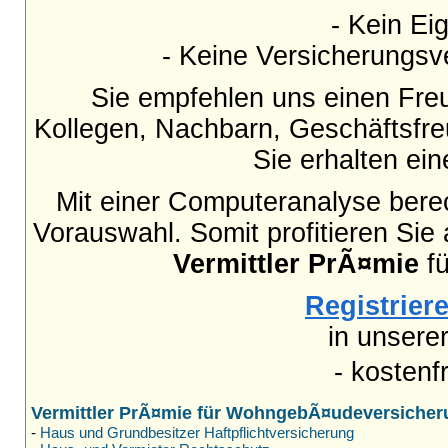
- Kein Eig
- Keine Versicherungsve
Sie empfehlen uns einen Fre
Kollegen, Nachbarn, Geschäftsfr
Sie erhalten ei
Mit einer Computeranalyse berec
Vorauswahl. Somit profitieren Sie
Vermittler PrÃ¤mie
fü
Registriere
in unsere
- kostenf
Vermittler PrÃ¤mie für WohngebÃ¤udeversicher
-
Haus und Grundbesitzer Haftpflichtversicherung