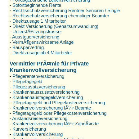
-
Sofortbeginnende Rente
-
Rechtsschutzversicherung Rentner Senioren / Single
-
Rechtsschutzversicherung ehemaliger Beamter
-
Direktzusage 1 Mitarbeiter
-
Direkt Versicherung (Gehaltsumwandlung)
-
UnterstÃ¼tzungskasse
-
Aussteuerversicherung
-
VermÃ¶genswirksame Anlage
-
Bausparvertrag
-
Direktzusage ab 4 Mitarbeiter
Vermittler PrÃ¤mie für Private
Krankenvollversicherung
-
Pflegerentenversicherung
-
Pflegetagegeld
-
Pflegezusatzversicherung
-
Krankenhauszusatzversicherung
-
Krankenhaustagegeldversicherung
-
Pflegetagegeld und Pflegekostenversicherung
-
Krankenvollversicherung fÃ¼r Beamte
-
Pflegetagegeld oder Pflegekostenversicherung
-
Auslandsreiseversicherung
-
Krankenvollversicherung fÃ¼r ZahnÃ¤rzte
-
Kurversicherung
-
Krankenvollversicherung