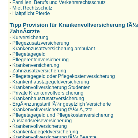
-
Familien, Berufs und Verkehrsrechtsschutz
-
Miet Rechtsschutz
-
Haftpflicht Pferde
Tipp Provision für Krankenvollversicherung fÃ¼
ZahnÃ¤rzte
-
Kurversicherung
-
Pflegezusatzversicherung
-
Krankenzusatzversicherung ambulant
-
Pflegetagegeld
-
Pflegerentenversicherung
-
Krankenversicherung
-
Zahnzusatzversicherung
-
Pflegetagegeld oder Pflegekostenversicherung
-
Krankenhaustagegeldversicherung
-
Krankenvollversicherung Studenten
-
Private Krankenvollversicherung
-
Krankenhauszusatzversicherung
-
ErgÃ¤nzungstarif fÃ¼r gesetzlich Versicherte
-
Krankenvollversicherung fÃ¼r Ã„rzte
-
Pflegetagegeld und Pflegekostenversicherung
-
Auslandsreiseversicherung
-
Krankenvollversicherung
-
Krankentagegeldversicherung
-
Krankenvollversicherung fÃ¼r Beamte