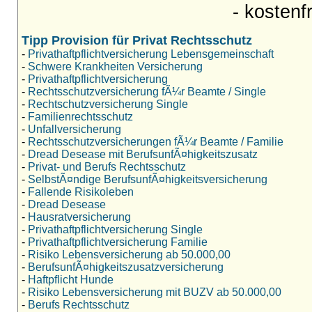
- kostenf
Tipp Provision für Privat Rechtsschutz
-
Privathaftpflichtversicherung Lebensgemeinschaft
-
Schwere Krankheiten Versicherung
-
Privathaftpflichtversicherung
-
Rechtsschutzversicherung fÃ¼r Beamte / Single
-
Rechtschutzversicherung Single
-
Familienrechtsschutz
-
Unfallversicherung
-
Rechtsschutzversicherungen fÃ¼r Beamte / Familie
-
Dread Desease mit BerufsunfÃ¤higkeitszusatz
-
Privat- und Berufs Rechtsschutz
-
SelbstÃ¤ndige BerufsunfÃ¤higkeitsversicherung
-
Fallende Risikoleben
-
Dread Desease
-
Hausratversicherung
-
Privathaftpflichtversicherung Single
-
Privathaftpflichtversicherung Familie
-
Risiko Lebensversicherung ab 50.000,00
-
BerufsunfÃ¤higkeitszusatzversicherung
-
Haftpflicht Hunde
-
Risiko Lebensversicherung mit BUZV ab 50.000,00
-
Berufs Rechtsschutz