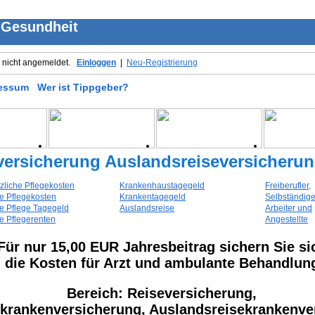
 Gesundheit
d nicht angemeldet.
Einloggen
|
Neu-Registrierung
essum
Wer ist Tippgeber?
versicherung Auslandsreiseversicheru
zliche Pflegekosten
Krankenhaustagegeld
Freiberufler,
te Pflegekosten
Krankentagegeld
Selbständige
te Pflege Tagegeld
Auslandsreise
Arbeiter und
te Pflegerenten
Angestellte
Für nur 15,00 EUR Jahresbeitrag sichern Sie si
die Kosten für Arzt und ambulante Behandlun
Bereich: Reiseversicherung,
krankenversicherung, Auslandsreisekrankenve