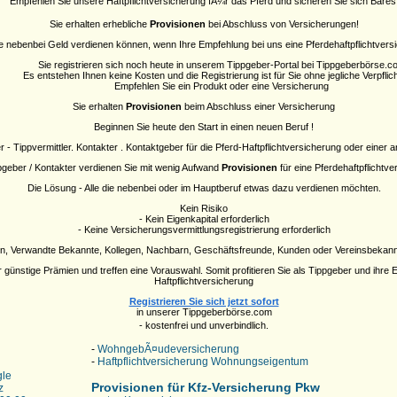
Empfehlen Sie unsere Haftpflichtversicherung fÃ¼r das Pferd und sicheren Sie sich Bares
Sie erhalten erhebliche
Provisionen
bei Abschluss von Versicherungen!
Sie nebenbei Geld verdienen können, wenn Ihre Empfehlung bei uns eine Pferdehaftpflichtvers
Sie registrieren sich noch heute in unserem Tippgeber-Portal bei Tippgeberbörse.c
Es entstehen Ihnen keine Kosten und die Registrierung ist für Sie ohne jegliche Verpflic
Empfehlen Sie ein Produkt oder eine Versicherung
Sie erhalten
Provisionen
beim Abschluss einer Versicherung
Beginnen Sie heute den Start in einen neuen Beruf !
 - Tippvermittler. Kontakter . Kontaktgeber für die Pferd-Haftpflichtversicherung oder einer
pgeber / Kontakter verdienen Sie mit wenig Aufwand
Provisionen
für eine Pferdehaftpflichtv
Die Lösung - Alle die nebenbei oder im Hauptberuf etwas dazu verdienen möchten.
Kein Risiko
- Kein Eigenkapital erforderlich
- Keine Versicherungsvermittlungsregistrierung erforderlich
in, Verwandte Bekannte, Kollegen, Nachbarn, Geschäftsfreunde, Kunden oder Vereinsbekannt
günstige Prämien und treffen eine Vorauswahl. Somit profitieren Sie als Tippgeber und ihre 
Haftpflichtversicherung
Registrieren Sie sich jetzt sofort
in unserer Tippgeberbörse.com
- kostenfrei und unverbindlich.
-
WohngebÃ¤udeversicherung
-
Haftpflichtversicherung Wohnungseigentum
gle
Provisionen für Kfz-Versicherung Pkw
z