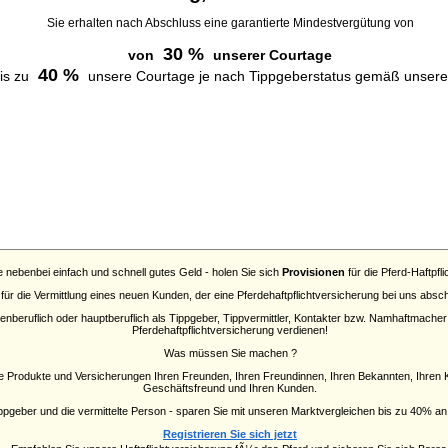
Sie erhalten nach Abschluss eine garantierte Mindestvergütung von
30 %
von
unserer Courtage
40 %
is zu
unsere Courtage je nach Tippgeberstatus gemäß unsere
e nebenbei einfach und schnell gutes Geld - holen Sie sich
Provisionen
für die Pferd-Haftpfl
 für die Vermittlung eines neuen Kunden, der eine Pferdehaftpflichtversicherung bei uns absc
nberuflich oder hauptberuflich als Tippgeber, Tippvermittler, Kontakter bzw. Namhaftmache
Pferdehaftpflichtversicherung verdienen!
Was müssen Sie machen ?
e Produkte und Versicherungen Ihren Freunden, Ihren Freundinnen, Ihren Bekannten, Ihren K
Geschäftsfreund und Ihren Kunden.
Tippgeber und die vermittelte Person - sparen Sie mit unseren Marktvergleichen bis zu 40% 
Registrieren Sie sich jetzt