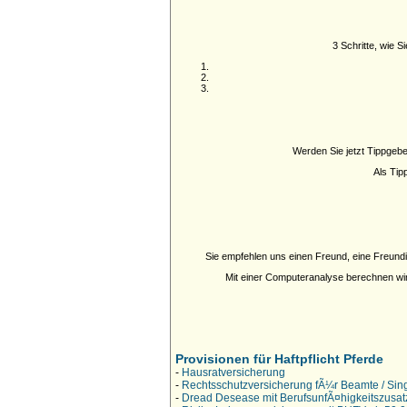
3 Schritte, wie 
Werden Sie jetzt Tippgeber
Als Tip
Sie empfehlen uns einen Freund, eine Freund
Mit einer Computeranalyse berechnen wir 
Provisionen für Haftpflicht Pferde
-
Hausratversicherung
-
Rechtsschutzversicherung fÃ¼r Beamte / Sin
-
Dread Desease mit BerufsunfÃ¤higkeitszusat