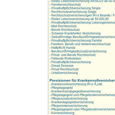
-
Risiko Lebensversicherung mit BUZV ab 50.
-
Familienrechtsschutz
-
Privathaftpflichtversicherung Single
-
Rechtschutzversicherung Single
-
Rechtsschutzversicherungen fÃ¼r Beamte / F
-
Risiko Lebensversicherung ab 50.000,00
-
Privathaftpflichtversicherung Lebensgemeins
-
Miet Rechtsschutz
-
Berufs Rechtsschutz
-
Schwere Krankheiten Versicherung
-
SelbstÃ¤ndige BerufsunfÃ¤higkeitsversicher
-
Privathaftpflichtversicherung Familie
-
Familien, Berufs und Verkehrsrechtsschutz
-
Haftpflicht Hunde
-
BerufsunfÃ¤higkeitszusatzversicherung
-
Privat- und Berufs Rechtsschutz
-
Fallende Risikoleben
-
Privathaftpflichtversicherung
-
Dread Desease
-
Privat Rechtsschutz
-
Unfallversicherung
Provisionen für Krankenvollversiche
-
Krankenvollversicherung fÃ¼r Ã„rzte
-
Pflegetagegeld
-
Krankenhaustagegeldversicherung
-
Pflegetagegeld und Pflegekostenversicherun
-
Pflegezusatzversicherung
-
Krankentagegeldversicherung
-
Pflegerentenversicherung
-
Pflegetagegeld oder Pflegekostenversicheru
-
Kurversicherung