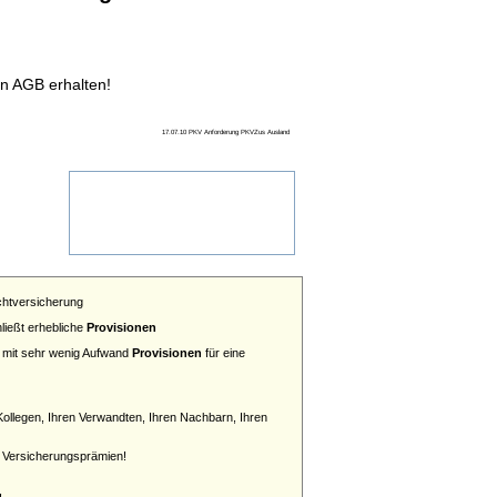
n AGB erhalten!
17.07.10 PKV Anforderung PKVZus Ausland
Zurück zum
Hauptmenü
ichtversicherung
hließt erhebliche
Provisionen
r mit sehr wenig Aufwand
Provisionen
für eine
ollegen, Ihren Verwandten, Ihren Nachbarn, Ihren
an Versicherungsprämien!