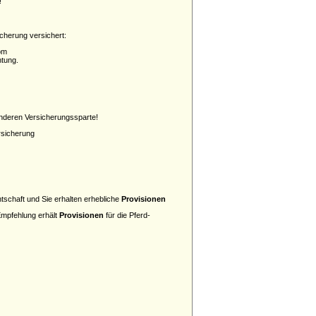
!
icherung versichert:
om
htung.
 anderen Versicherungssparte!
ersicherung
schaft und Sie erhalten erhebliche
Provisionen
Empfehlung erhält
Provisionen
für die Pferd-