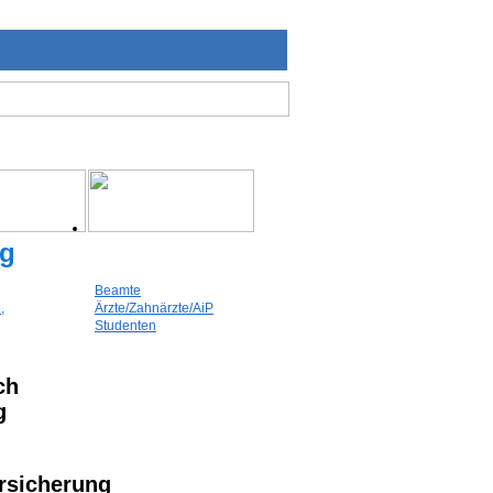
ng
Beamte
,
Ärzte/Zahnärzte/AiP
Studenten
ch
g
rsicherung