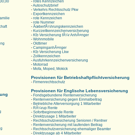
000,00
-
rotes Kennzeichen
-
Autoschutzbrief
-
Verkehrs Rechtsschutz Pkw
-
Exportkennzeichen
amilie
-
rote Kennzeichen
-
rote Nummer
chaft
-
ÃœberfÃ¼hrungskennzeichen
-
Kurzzeitkennzeichenversicherung
-
Kfz-Versicherung fÃ¼r AnhÃ¤nger
-
Wohnmobile
ung
-
Oldtimer
-
CampinganhÃ¤nger
-
Kfz-Versicherung Lkw
-
Zollkennzeichen
-
Ausfuhrkennzeichenversicherung
-
Motorrad
-
Mofa, Moped, Mokick
Provisionen für Betriebshaftpflichtversicherung
-
Firmenrechtsschutz
Provisionen für Englische Lebensversicherung
rung
-
Fondsgebundene Rentenversicherung
-
Rentenversicherung gegen Einmalbeitrag
-
Betriebliche Alterversorgung 1 Mitarbeiter
-
RÃ¼rup Rente
g
-
Sofortbeginnende Rente
-
Direktzusage 1 Mitarbeiter
-
Rechtsschutzvesicherung Senioren / Rentner
-
Rentenversicherung mit laufenden Beitrag
ng
-
Rechtsschutzversicherung ehemaliger Beamter
-
Direktzusage ab 4 Mitarbeiter