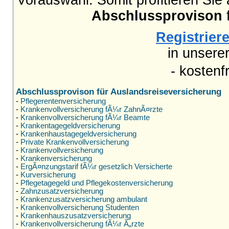
Vorauswahl. Somit profitieren Sie
Abschlussprovison
f
Registriere
in unsere
- kostenf
Abschlussprovison für Auslandsreiseversicherung
-
Pflegerentenversicherung
-
Krankenvollversicherung fÃ¼r ZahnÃ¤rzte
-
Krankenvollversicherung fÃ¼r Beamte
-
Krankentagegeldversicherung
-
Krankenhaustagegeldversicherung
-
Private Krankenvollversicherung
-
Krankenvollversicherung
-
Krankenversicherung
-
ErgÃ¤nzungstarif fÃ¼r gesetzlich Versicherte
-
Kurversicherung
-
Pflegetagegeld und Pflegekostenversicherung
-
Zahnzusatzversicherung
-
Krankenzusatzversicherung ambulant
-
Krankenvollversicherung Studenten
-
Krankenhauszusatzversicherung
-
Krankenvollversicherung fÃ¼r Ã„rzte