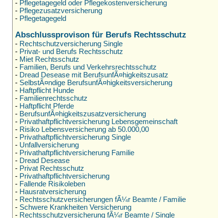
-
Pflegetagegeld oder Pflegekostenversicherung
-
Pflegezusatzversicherung
-
Pflegetagegeld
Abschlussprovison für Berufs Rechtsschutz
-
Rechtschutzversicherung Single
-
Privat- und Berufs Rechtsschutz
-
Miet Rechtsschutz
-
Familien, Berufs und Verkehrsrechtsschutz
-
Dread Desease mit BerufsunfÃ¤higkeitszusatz
-
SelbstÃ¤ndige BerufsunfÃ¤higkeitsversicherung
-
Haftpflicht Hunde
-
Familienrechtsschutz
-
Haftpflicht Pferde
-
BerufsunfÃ¤higkeitszusatzversicherung
-
Privathaftpflichtversicherung Lebensgemeinschaft
-
Risiko Lebensversicherung ab 50.000,00
-
Privathaftpflichtversicherung Single
-
Unfallversicherung
-
Privathaftpflichtversicherung Familie
-
Dread Desease
-
Privat Rechtsschutz
-
Privathaftpflichtversicherung
-
Fallende Risikoleben
-
Hausratversicherung
-
Rechtsschutzversicherungen fÃ¼r Beamte / Familie
-
Schwere Krankheiten Versicherung
-
Rechtsschutzversicherung fÃ¼r Beamte / Single