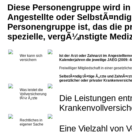
Diese Personengruppe wird in
Angestellte oder SelbstÃ¤ndig
Personengruppe ist, das die p
spezielle, vergÃ¼nstigte Mediz
Wer kann sich
Ist der Arzt oder Zahnarzt im Angestelltenv
versichern
Kalenderjahren die jeweilige JAEG (2009: 4
Freiwilliger Mitgliedschaft in einer gesetzli
SelbstÃ¤ndig tÃ¤tige Ã„rzte und ZahnÃ¤rz
gesetzlicher oder privater Krankenversich
Was leistet die
Vollversicherung
Die Leistungen ent
fÃ¼r Ã„rzte
Krankenvollversich
Rechtliches in
eigener Sache
Eine Vielzahl von 