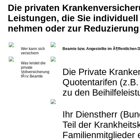
Die privaten Krankenversicher
Leistungen, die Sie individuel
nehmen oder zur Reduzierung
Wer kann sich
Beamte bzw. Angestellte im Ã¶ffentlichen D
versichern
Was leistet die
private
Die Private Kranke
Vollversicherung
fÃ¼r Beamte
Quotentarifen (z.B
zu den Beihilfeleis
Ihr Dienstherr (Bund
Teil der Krankheits
Familienmitglieder