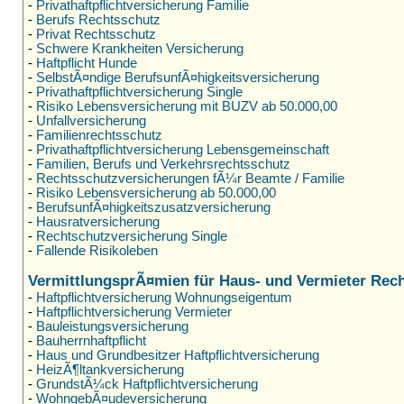
-
Privathaftpflichtversicherung Familie
-
Berufs Rechtsschutz
-
Privat Rechtsschutz
-
Schwere Krankheiten Versicherung
-
Haftpflicht Hunde
-
SelbstÃ¤ndige BerufsunfÃ¤higkeitsversicherung
-
Privathaftpflichtversicherung Single
-
Risiko Lebensversicherung mit BUZV ab 50.000,00
-
Unfallversicherung
-
Familienrechtsschutz
-
Privathaftpflichtversicherung Lebensgemeinschaft
-
Familien, Berufs und Verkehrsrechtsschutz
-
Rechtsschutzversicherungen fÃ¼r Beamte / Familie
-
Risiko Lebensversicherung ab 50.000,00
-
BerufsunfÃ¤higkeitszusatzversicherung
-
Hausratversicherung
-
Rechtschutzversicherung Single
-
Fallende Risikoleben
VermittlungsprÃ¤mien für Haus- und Vermieter Rec
-
Haftpflichtversicherung Wohnungseigentum
-
Haftpflichtversicherung Vermieter
-
Bauleistungsversicherung
-
Bauherrnhaftpflicht
-
Haus und Grundbesitzer Haftpflichtversicherung
-
HeizÃ¶ltankversicherung
-
GrundstÃ¼ck Haftpflichtversicherung
-
WohngebÃ¤udeversicherung