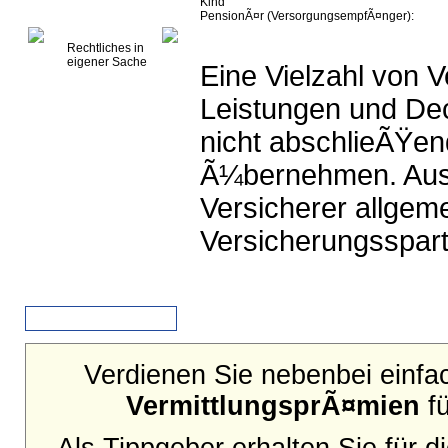
Kind
PensionÃ¤r (VersorgungsempfÃ¤nger):
Rechtliches in
eigener Sache
Eine Vielzahl von 
Leistungen und De
nicht abschlieÃŸen
Ã¼bernehmen. Aussc
Versicherer allgem
Versicherungsspart
Zurück
Verdienen Sie nebenbei einfac
VermittlungsprÃ¤mien
fü