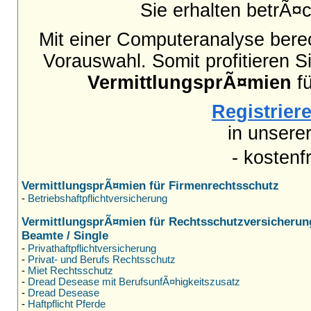
Sie erhalten betrÃ¤
Mit einer Computeranalyse berec
Vorauswahl. Somit profitieren S
VermittlungsprÃ¤mien
fü
Registriere
in unsere
- kostenf
VermittlungsprÃ¤mien für Firmenrechtsschutz
-
Betriebshaftpflichtversicherung
VermittlungsprÃ¤mien für Rechtsschutzversicherun
Beamte / Single
-
Privathaftpflichtversicherung
-
Privat- und Berufs Rechtsschutz
-
Miet Rechtsschutz
-
Dread Desease mit BerufsunfÃ¤higkeitszusatz
-
Dread Desease
-
Haftpflicht Pferde