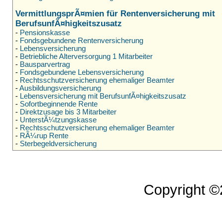
VermittlungsprÃ¤mien für Rentenversicherung mit
BerufsunfÃ¤higkeitszusatz
-
Pensionskasse
-
Fondsgebundene Rentenversicherung
-
Lebensversicherung
-
Betriebliche Alterversorgung 1 Mitarbeiter
-
Bausparvertrag
-
Fondsgebundene Lebensversicherung
-
Rechtsschutzversicherung ehemaliger Beamter
-
Ausbildungsversicherung
-
Lebensversicherung mit BerufsunfÃ¤higkeitszusatz
-
Sofortbeginnende Rente
-
Direktzusage bis 3 Mitarbeiter
-
UnterstÃ¼tzungskasse
-
Rechtsschutzversicherung ehemaliger Beamter
-
RÃ¼rup Rente
-
Sterbegeldversicherung
Copyright 