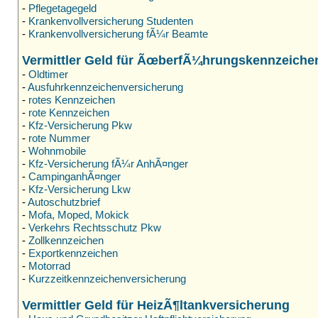
-
Pflegetagegeld
-
Krankenvollversicherung Studenten
-
Krankenvollversicherung fÃ¼r Beamte
Vermittler Geld für ÃœberfÃ¼hrungskennzeiche
-
Oldtimer
-
Ausfuhrkennzeichenversicherung
-
rotes Kennzeichen
-
rote Kennzeichen
-
Kfz-Versicherung Pkw
-
rote Nummer
-
Wohnmobile
-
Kfz-Versicherung fÃ¼r AnhÃ¤nger
-
CampinganhÃ¤nger
-
Kfz-Versicherung Lkw
-
Autoschutzbrief
-
Mofa, Moped, Mokick
-
Verkehrs Rechtsschutz Pkw
-
Zollkennzeichen
-
Exportkennzeichen
-
Motorrad
-
Kurzzeitkennzeichenversicherung
Vermittler Geld für HeizÃ¶ltankversicherung