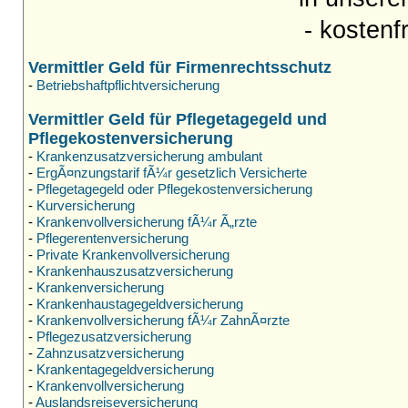
- kostenf
Vermittler Geld für Firmenrechtsschutz
-
Betriebshaftpflichtversicherung
Vermittler Geld für Pflegetagegeld und
Pflegekostenversicherung
-
Krankenzusatzversicherung ambulant
-
ErgÃ¤nzungstarif fÃ¼r gesetzlich Versicherte
-
Pflegetagegeld oder Pflegekostenversicherung
-
Kurversicherung
-
Krankenvollversicherung fÃ¼r Ã„rzte
-
Pflegerentenversicherung
-
Private Krankenvollversicherung
-
Krankenhauszusatzversicherung
-
Krankenversicherung
-
Krankenhaustagegeldversicherung
-
Krankenvollversicherung fÃ¼r ZahnÃ¤rzte
-
Pflegezusatzversicherung
-
Zahnzusatzversicherung
-
Krankentagegeldversicherung
-
Krankenvollversicherung
-
Auslandsreiseversicherung