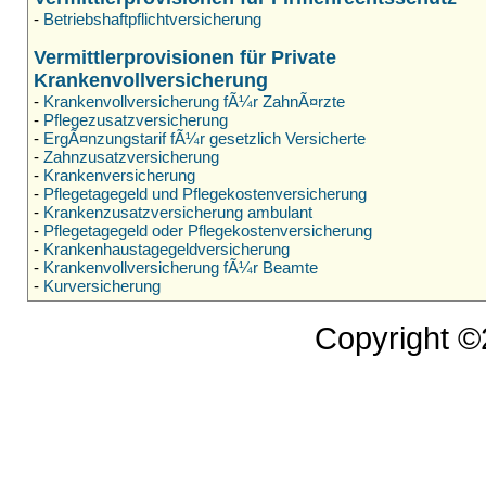
-
Betriebshaftpflichtversicherung
Vermittlerprovisionen für Private
Krankenvollversicherung
-
Krankenvollversicherung fÃ¼r ZahnÃ¤rzte
-
Pflegezusatzversicherung
-
ErgÃ¤nzungstarif fÃ¼r gesetzlich Versicherte
-
Zahnzusatzversicherung
-
Krankenversicherung
-
Pflegetagegeld und Pflegekostenversicherung
-
Krankenzusatzversicherung ambulant
-
Pflegetagegeld oder Pflegekostenversicherung
-
Krankenhaustagegeldversicherung
-
Krankenvollversicherung fÃ¼r Beamte
-
Kurversicherung
Copyright 