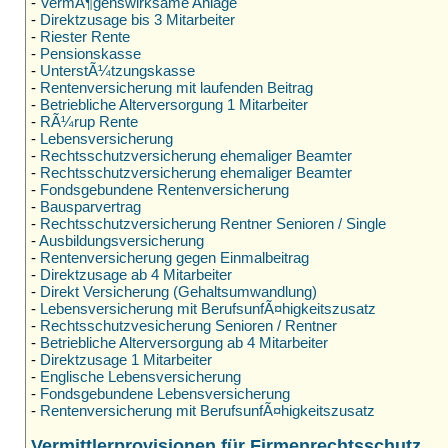
-
VermÃ¶genswirksame Anlage
-
Direktzusage bis 3 Mitarbeiter
-
Riester Rente
-
Pensionskasse
-
UnterstÃ¼tzungskasse
-
Rentenversicherung mit laufenden Beitrag
-
Betriebliche Alterversorgung 1 Mitarbeiter
-
RÃ¼rup Rente
-
Lebensversicherung
-
Rechtsschutzversicherung ehemaliger Beamter
-
Rechtsschutzversicherung ehemaliger Beamter
-
Fondsgebundene Rentenversicherung
-
Bausparvertrag
-
Rechtsschutzversicherung Rentner Senioren / Single
-
Ausbildungsversicherung
-
Rentenversicherung gegen Einmalbeitrag
-
Direktzusage ab 4 Mitarbeiter
-
Direkt Versicherung (Gehaltsumwandlung)
-
Lebensversicherung mit BerufsunfÃ¤higkeitszusatz
-
Rechtsschutzvesicherung Senioren / Rentner
-
Betriebliche Alterversorgung ab 4 Mitarbeiter
-
Direktzusage 1 Mitarbeiter
-
Englische Lebensversicherung
-
Fondsgebundene Lebensversicherung
-
Rentenversicherung mit BerufsunfÃ¤higkeitszusatz
Vermittlerprovisionen für Firmenrechtsschutz