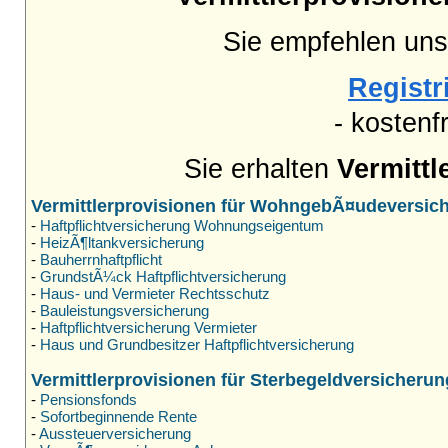
Sie empfehlen uns
Registri
- kostenf
Sie erhalten
Vermittl
Vermittlerprovisionen für WohngebÃ¤udeversic
-
Haftpflichtversicherung Wohnungseigentum
-
HeizÃ¶ltankversicherung
-
Bauherrnhaftpflicht
-
GrundstÃ¼ck Haftpflichtversicherung
-
Haus- und Vermieter Rechtsschutz
-
Bauleistungsversicherung
-
Haftpflichtversicherung Vermieter
-
Haus und Grundbesitzer Haftpflichtversicherung
Vermittlerprovisionen für Sterbegeldversicherun
-
Pensionsfonds
-
Sofortbeginnende Rente
-
Aussteuerversicherung