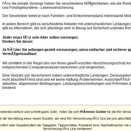
FÃ¼r die private Vorsorge haben Sie verschiedene MÃ¶glichkeiten, wie die Rent
und Fondsgebundene - Lebensversicherung.
Der Gesetzeber bietet je nach Familien- und Einkommensstand interessante Mode
In jedem Bereich gibt es verschiedene Anbieter mit unterschiedlichen Leistunge
gibt es Alternativen, die sich allerdings sehr in Bezug auf Sicherheit und/oder Re
Jeder muss fÃ¼r sein Alter selbst vorsorgen.
Denken Sie daran:
Je frÃ¼her Sie anfangen gezielt vorzusorgen, umso einfacher und sicherer ge
VermÃ¶gensaufbau!
Wir ermitteln in der Regel den von Ihnen gewÃ¼nschten Versicherungsschutz kost
entsprechenden Computeranalysen berechnen und vergleichen.
Eine Vielzahl von Versicherern haben unterschiedliche Leistungen, Deckungs
nicht abschlieÃŸend sind und wir keine Haftung Ã¼bernehmen. AusschlieÃŸlich d
aktuellen, allgemeinen Bedingungen, Leistungsbeschreibungen und PrÃ¤mien de
bindend.
nebenbei einfach und schnell gutes Geld - holen Sie sich
PrÃ¤mien Gelder
für die Kfz-Vers
für die Vermittlung eines neuen Kunden, der eine Kfz-Versicherung fÃ¼r Lkw bei uns abschlie
flich oder hauptberuflich als Tippgeber, Tippvermittler, Kontakter bzw. Namhaftmacher mit
Versicherung fÃ¼r Lkw verdienen!