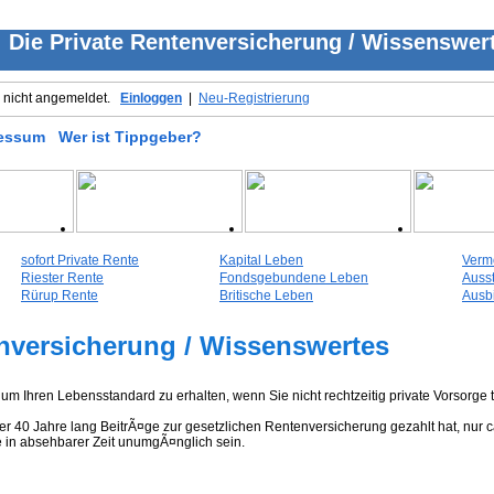
: Die Private Rentenversicherung / Wissenswer
d nicht angemeldet.
Einloggen
|
Neu-Registrierung
essum
Wer ist Tippgeber?
sofort Private Rente
Kapital Leben
Verm
Riester Rente
Fondsgebundene Leben
Auss
Rürup Rente
Britische Leben
Ausb
enversicherung / Wissenswertes
n um Ihren Lebensstandard zu erhalten, wenn Sie nicht rechtzeitig private Vorsorge t
m er 40 Jahre lang BeitrÃ¤ge zur gesetzlichen Rentenversicherung gezahlt hat, nur
 in absehbarer Zeit unumgÃ¤nglich sein.