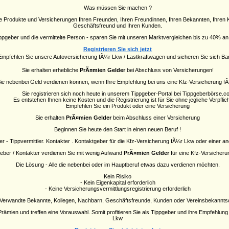
Was müssen Sie machen ?
e Produkte und Versicherungen Ihren Freunden, Ihren Freundinnen, Ihren Bekannten, Ihren K
Geschäftsfreund und Ihren Kunden.
Tippgeber und die vermittelte Person - sparen Sie mit unseren Marktvergleichen bis zu 40% 
Registrieren Sie sich jetzt
Empfehlen Sie unsere Autoversicherung fÃ¼r Lkw / Lastkraftwagen und sicheren Sie sich Ba
Sie erhalten erhebliche
PrÃ¤mien Gelder
bei Abschluss von Versicherungen!
 Sie nebenbei Geld verdienen können, wenn Ihre Empfehlung bei uns eine Kfz-Versicherung fÃ
Sie registrieren sich noch heute in unserem Tippgeber-Portal bei Tippgeberbörse.c
Es entstehen Ihnen keine Kosten und die Registrierung ist für Sie ohne jegliche Verpflic
Empfehlen Sie ein Produkt oder eine Versicherung
Sie erhalten
PrÃ¤mien Gelder
beim Abschluss einer Versicherung
Beginnen Sie heute den Start in einen neuen Beruf !
er - Tippvermittler. Kontakter . Kontaktgeber für die Kfz-Versicherung fÃ¼r Lkw oder einer 
eber / Kontakter verdienen Sie mit wenig Aufwand
PrÃ¤mien Gelder
für eine Kfz-Versicher
Die Lösung - Alle die nebenbei oder im Hauptberuf etwas dazu verdienen möchten.
Kein Risiko
- Kein Eigenkapital erforderlich
- Keine Versicherungsvermittlungsregistrierung erforderlich
 Verwandte Bekannte, Kollegen, Nachbarn, Geschäftsfreunde, Kunden oder Vereinsbekanntsc
ämien und treffen eine Vorauswahl. Somit profitieren Sie als Tippgeber und ihre Empfehlung
Lkw