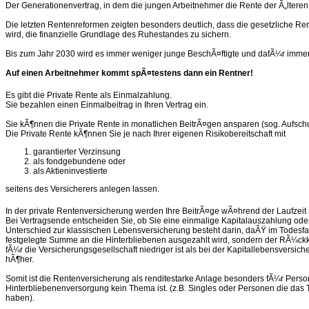
Der Generationenvertrag, in dem die jungen Arbeitnehmer die Rente der Ã„lteren 
Die letzten Rentenreformen zeigten besonders deutlich, dass die gesetzliche R
wird, die finanzielle Grundlage des Ruhestandes zu sichern.
Bis zum Jahr 2030 wird es immer weniger junge BeschÃ¤ftigte und dafÃ¼r imme
Auf einen Arbeitnehmer kommt spÃ¤testens dann ein Rentner!
Es gibt die Private Rente als Einmalzahlung.
Sie bezahlen einen Einmalbeitrag in Ihren Vertrag ein.
Sie kÃ¶nnen die Private Rente in monatlichen BeitrÃ¤gen ansparen (sog. Aufsch
Die Private Rente kÃ¶nnen Sie je nach Ihrer eigenen Risikobereitschaft mit
garantierter Verzinsung
als fondgebundene oder
als Aktieninvestierte
seitens des Versicherers anlegen lassen.
In der private Rentenversicherung werden Ihre BeitrÃ¤ge wÃ¤hrend der Laufzeit 
Bei Vertragsende entscheiden Sie, ob Sie eine einmalige Kapitalauszahlung od
Unterschied zur klassischen Lebensversicherung besteht darin, daÃŸ im Todesfal
festgelegte Summe an die Hinterbliebenen ausgezahlt wird, sondern der RÃ¼ckka
fÃ¼r die Versicherungsgesellschaft niedriger ist als bei der Kapitallebensversi
hÃ¶her.
Somit ist die Rentenversicherung als renditestarke Anlage besonders fÃ¼r Perso
Hinterbliebenenversorgung kein Thema ist. (z.B. Singles oder Personen die das T
haben).