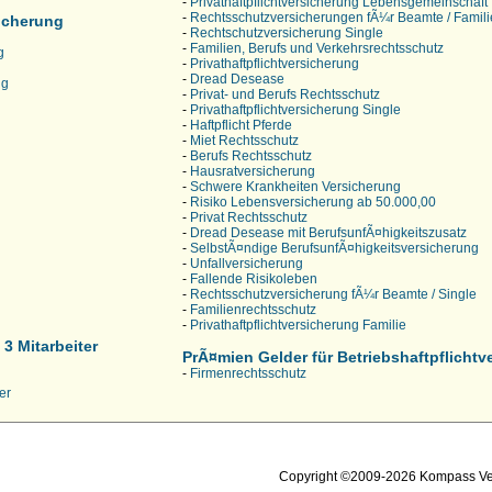
-
Privathaftpflichtversicherung Lebensgemeinschaft
-
Rechtsschutzversicherungen fÃ¼r Beamte / Famili
icherung
-
Rechtschutzversicherung Single
-
Familien, Berufs und Verkehrsrechtsschutz
g
-
Privathaftpflichtversicherung
-
Dread Desease
ng
-
Privat- und Berufs Rechtsschutz
-
Privathaftpflichtversicherung Single
-
Haftpflicht Pferde
-
Miet Rechtsschutz
-
Berufs Rechtsschutz
-
Hausratversicherung
-
Schwere Krankheiten Versicherung
-
Risiko Lebensversicherung ab 50.000,00
-
Privat Rechtsschutz
-
Dread Desease mit BerufsunfÃ¤higkeitszusatz
-
SelbstÃ¤ndige BerufsunfÃ¤higkeitsversicherung
-
Unfallversicherung
-
Fallende Risikoleben
-
Rechtsschutzversicherung fÃ¼r Beamte / Single
-
Familienrechtsschutz
-
Privathaftpflichtversicherung Familie
3 Mitarbeiter
PrÃ¤mien Gelder für Betriebshaftpflichtv
-
Firmenrechtsschutz
er
Copyright ©2009-2026 Kompass Ve