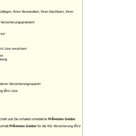
ollegen, Ihren Verwandten, Ihren Nachbarn, Ihren
an Versicherungsprämien!
res!
¼r Lkw versichert:
om
htung.
anderen Versicherungssparte!
ung fÃ¼r Lkw
haft und Sie erhalten erhebliche
PrÃ¤mien Gelder
 erhält
PrÃ¤mien Gelder
für die Kfz-Versicherung fÃ¼r