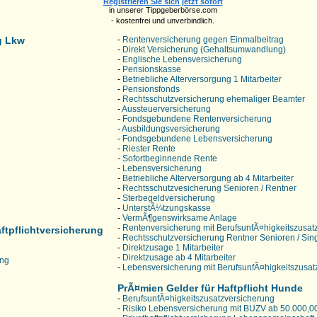
Registrieren Sie sich jetzt sofort
in unserer Tippgeberbörse.com
- kostenfrei und unverbindlich.
g Lkw
-
Rentenversicherung gegen Einmalbeitrag
-
Direkt Versicherung (Gehaltsumwandlung)
-
Englische Lebensversicherung
-
Pensionskasse
-
Betriebliche Alterversorgung 1 Mitarbeiter
-
Pensionsfonds
-
Rechtsschutzversicherung ehemaliger Beamter
-
Aussteuerversicherung
-
Fondsgebundene Rentenversicherung
-
Ausbildungsversicherung
-
Fondsgebundene Lebensversicherung
-
Riester Rente
-
Sofortbeginnende Rente
-
Lebensversicherung
-
Betriebliche Alterversorgung ab 4 Mitarbeiter
-
Rechtsschutzvesicherung Senioren / Rentner
-
Sterbegeldversicherung
-
UnterstÃ¼tzungskasse
-
VermÃ¶genswirksame Anlage
-
Rentenversicherung mit BerufsunfÃ¤higkeitszusat
ftpflichtversicherung
-
Rechtsschutzversicherung Rentner Senioren / Sin
-
Direktzusage 1 Mitarbeiter
-
Direktzusage ab 4 Mitarbeiter
ung
-
Lebensversicherung mit BerufsunfÃ¤higkeitszusat
PrÃ¤mien Gelder für Haftpflicht Hunde
-
BerufsunfÃ¤higkeitszusatzversicherung
-
Risiko Lebensversicherung mit BUZV ab 50.000,0