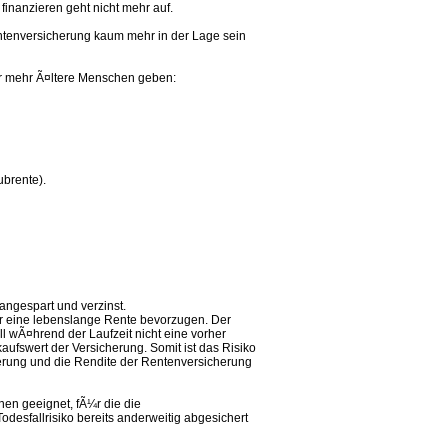
finanzieren geht nicht mehr auf.
entenversicherung kaum mehr in der Lage sein
r mehr Ã¤ltere Menschen geben:
ubrente).
angespart und verzinst.
er eine lebenslange Rente bevorzugen. Der
l wÃ¤hrend der Laufzeit nicht eine vorher
ufswert der Versicherung. Somit ist das Risiko
cherung und die Rendite der Rentenversicherung
nen geeignet, fÃ¼r die die
odesfallrisiko bereits anderweitig abgesichert