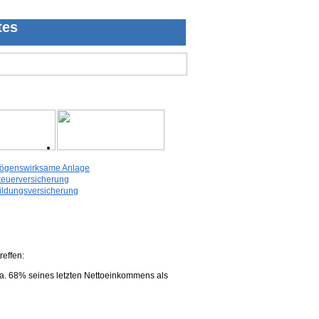
tes
ögenswirksame Anlage
teuerversicherung
ildungsversicherung
reffen:
 ca. 68% seines letzten Nettoeinkommens als