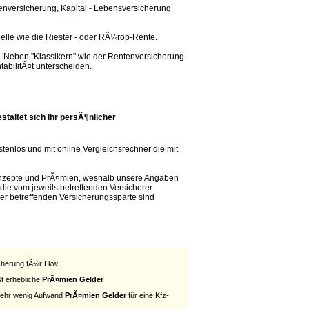
enversicherung, Kapital - Lebensversicherung
lle wie die Riester - oder RÃ¼rop-Rente.
n. Neben "Klassikern" wie der Rentenversicherung
ntabilitÃ¤t unterscheiden.
staltet sich Ihr persÃ¶nlicher
enlos und mit online Vergleichsrechner die mit
konzepte und PrÃ¤mien, weshalb unsere Angaben
ie vom jeweils betreffenden Versicherer
r betreffenden Versicherungssparte sind
icherung fÃ¼r Lkw
ßt erhebliche
PrÃ¤mien Gelder
 sehr wenig Aufwand
PrÃ¤mien Gelder
für eine Kfz-