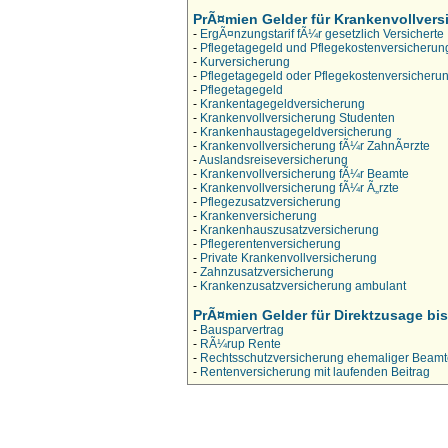
PrÃ¤mien Gelder für Krankenvollvers
-
ErgÃ¤nzungstarif fÃ¼r gesetzlich Versicherte
-
Pflegetagegeld und Pflegekostenversicherun
-
Kurversicherung
-
Pflegetagegeld oder Pflegekostenversicheru
-
Pflegetagegeld
-
Krankentagegeldversicherung
-
Krankenvollversicherung Studenten
-
Krankenhaustagegeldversicherung
-
Krankenvollversicherung fÃ¼r ZahnÃ¤rzte
-
Auslandsreiseversicherung
-
Krankenvollversicherung fÃ¼r Beamte
-
Krankenvollversicherung fÃ¼r Ã„rzte
-
Pflegezusatzversicherung
-
Krankenversicherung
-
Krankenhauszusatzversicherung
-
Pflegerentenversicherung
-
Private Krankenvollversicherung
-
Zahnzusatzversicherung
-
Krankenzusatzversicherung ambulant
PrÃ¤mien Gelder für Direktzusage bis 
-
Bausparvertrag
-
RÃ¼rup Rente
-
Rechtsschutzversicherung ehemaliger Beamt
-
Rentenversicherung mit laufenden Beitrag