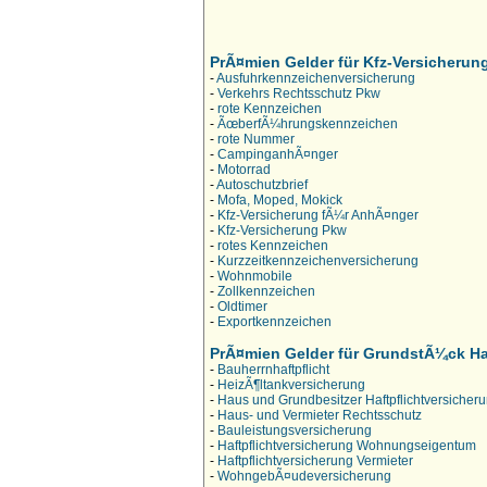
PrÃ¤mien Gelder für Kfz-Versicherun
-
Ausfuhrkennzeichenversicherung
-
Verkehrs Rechtsschutz Pkw
-
rote Kennzeichen
-
ÃœberfÃ¼hrungskennzeichen
-
rote Nummer
-
CampinganhÃ¤nger
-
Motorrad
-
Autoschutzbrief
-
Mofa, Moped, Mokick
-
Kfz-Versicherung fÃ¼r AnhÃ¤nger
-
Kfz-Versicherung Pkw
-
rotes Kennzeichen
-
Kurzzeitkennzeichenversicherung
-
Wohnmobile
-
Zollkennzeichen
-
Oldtimer
-
Exportkennzeichen
PrÃ¤mien Gelder für GrundstÃ¼ck Ha
-
Bauherrnhaftpflicht
-
HeizÃ¶ltankversicherung
-
Haus und Grundbesitzer Haftpflichtversicher
-
Haus- und Vermieter Rechtsschutz
-
Bauleistungsversicherung
-
Haftpflichtversicherung Wohnungseigentum
-
Haftpflichtversicherung Vermieter
-
WohngebÃ¤udeversicherung